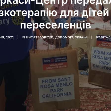
зкотерапію для діте
переселенців
НЯ, 2022
|
IN
UNCATEGORIZED
,
ДОПОМОГА УКРАЇНІ
|
BY
ВІТАЛ