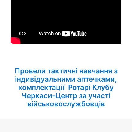
Провели тактичні навчання з
індивідуальними аптечками,
комплектації Ротарі Клубу
Черкаси-Центр за участі
військовослужбовців