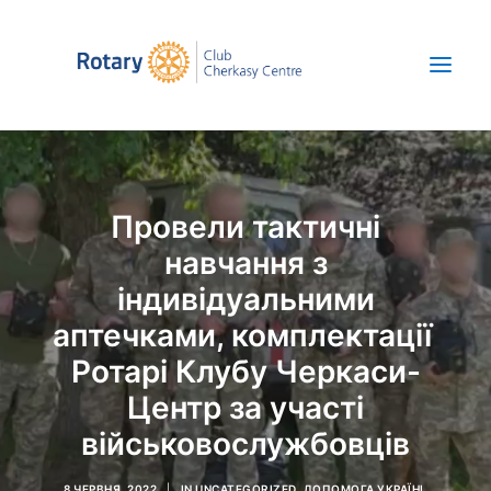
Про нас
Провели тактичні
Новини
навчання з
Проекти
індивідуальними
Save Ukraine
аптечками, комплектації
ENG
Ротарі Клубу Черкаси-
+380 67 392 47 52
Центр за участі
військовослужбовців
8 ЧЕРВНЯ, 2022
|
IN
UNCATEGORIZED
,
ДОПОМОГА УКРАЇНІ
,