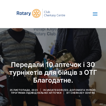
Про нас
Новини
Проекти
Передали 10 аптечок і 30
Save Ukraine
турнікетів для бійців з ОТГ
ENG
Благодатне.
+380 67 392 47 52
25 ЛИСТОПАДА, 2023
|
IN
UNCATEGORIZED
,
ДОПОМОГА УКРАЇНІ
,
ПРОГРАМА ІНДИВІДУАЛЬНОЇ АПТЕЧКИ
|
BY
CHERKASY CENTRE