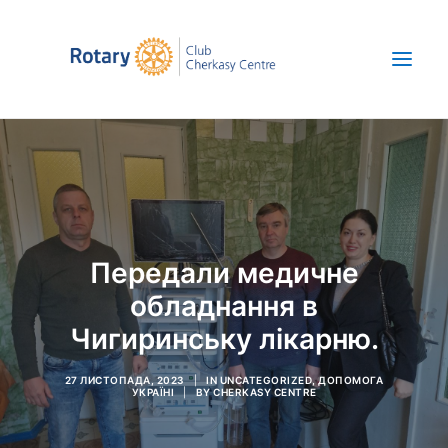
Про нас
Новини
Проекти
Передали медичне
Save Ukraine
обладнання в
ENG
Чигиринську лікарню.
+380 67 392 47 52
27 ЛИСТОПАДА, 2023
|
IN
UNCATEGORIZED
,
ДОПОМОГА
УКРАЇНІ
|
BY
CHERKASY CENTRE