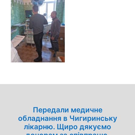
Передали медичне
обладнання в Чигиринську
лікарню. Щиро дякуємо