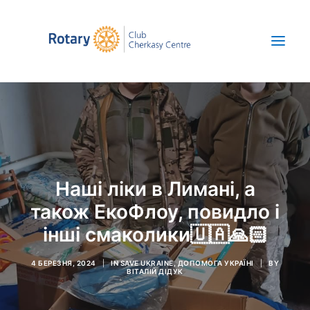
Про нас
Новини
Проекти
Наші ліки в Лимані, а
Save Ukraine
також ЕкоФлоу, повидло і
ENG
інші смаколики🇺🇦🙏🏻
+380 67 392 47 52
4 БЕРЕЗНЯ, 2024
|
IN
SAVE UKRAINE
,
ДОПОМОГА УКРАЇНІ
|
BY
ВІТАЛІЙ ДІДУК